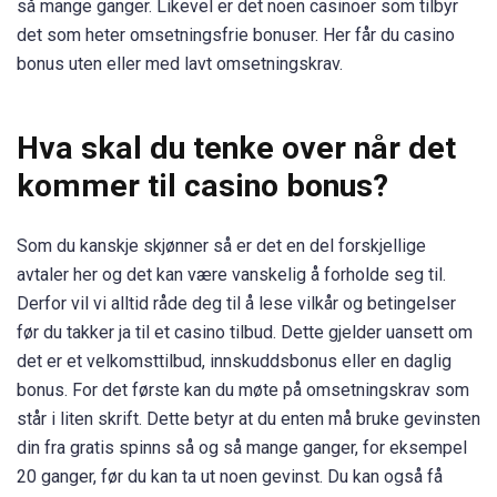
så mange ganger. Likevel er det noen casinoer som tilbyr
det som heter omsetningsfrie bonuser. Her får du casino
bonus uten eller med lavt omsetningskrav.
Hva skal du tenke over når det
kommer til casino bonus?
Som du kanskje skjønner så er det en del forskjellige
avtaler her og det kan være vanskelig å forholde seg til.
Derfor vil vi alltid råde deg til å lese vilkår og betingelser
før du takker ja til et casino tilbud. Dette gjelder uansett om
det er et velkomsttilbud, innskuddsbonus eller en daglig
bonus. For det første kan du møte på omsetningskrav som
står i liten skrift. Dette betyr at du enten må bruke gevinsten
din fra gratis spinns så og så mange ganger, for eksempel
20 ganger, før du kan ta ut noen gevinst. Du kan også få