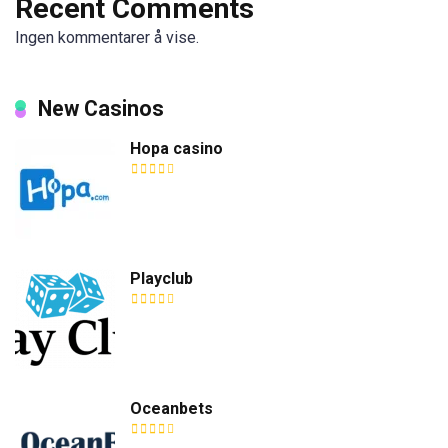
Recent Comments
Ingen kommentarer å vise.
New Casinos
Hopa casino
Playclub
Oceanbets