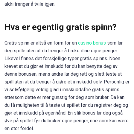
aldri trenger å tvile igjen.
Hva er egentlig gratis spinn?
Gratis spinn er altså en form for en
casino bonus
som lar
deg spille uten at du trenger å bruke dine egne penger.
Likevel finnes det forskjellige typer gratis spinns. Noen
krevet at du gjør et innskudd før du kan benytte deg av
denne bonusen, mens andre lar deg rett og slett teste ut
spill uten at du trenger å gjøre et innskudd selv. Personlig er
vi selvfølgelig veldig glad i innskuddsfrie gratis spinns
ettersom dette er mer gunstig for deg som bruker. Da kan
du få muligheten til å teste ut spillet før du registrer deg og
gjør et innskudd på egenhånd. En slik bonus lar deg også
øve på spillet før du bruker egne penger, noe som kan være
en stor fordel.