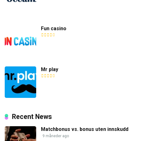
Fun casino
Mr play
Recent News
Matchbonus vs. bonus uten innskudd
9 måneder ago