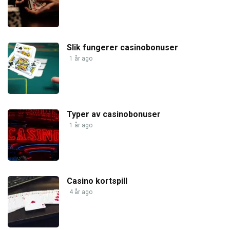
Slik fungerer casinobonuser
1 år ago
Typer av casinobonuser
1 år ago
Casino kortspill
4 år ago